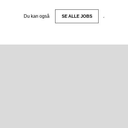
Du kan også
SE ALLE JOBS
.